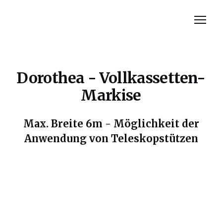
Rolladen
Dorothea - Vollkassetten-
Insektenschutz
Markise
Rolltor
Markisen
Max. Breite 6m - Möglichkeit der
Anwendung von Teleskopstützen
Bewertungen
Contact