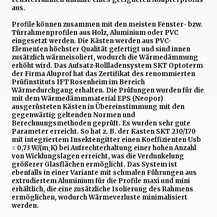
aus.
Profile können zusammen mit den meisten Fenster- bzw.
Türrahmenprofilen aus Holz, Aluminium oder PVC
eingesetzt werden. Die Kästen werden aus PVC-
Elementen höchster Qualität gefertigt und sind innen
zusätzlich wärmeisoliert, wodurch die Wärmedämmung
erhöht wird. Das Aufsatz-Rollladensystem SKT Optoterm
der Firma Aluprof hat das Zertifikat des renommierten
Prüfinstituts IFT Rosenheim im Bereich
Wärmedurchgang erhalten. Die Prüfungen wurden für die
mit dem Wärmedämmmaterial EPS (Neopor)
ausgerüsteten Kästen in Übereinstimmung mit den
gegenwärtig geltenden Normen und
Berechnungsmethoden geprüft. Es wurden sehr gute
Parameter erreicht. So hat z. B. der Kasten SKT 230/170
mit integriertem Insektengitter einen Koeffizienten Usb
= 0,73 W/(m˛K) bei Aufrechterhaltung einer hohen Anzahl
von Wicklungslagen erreicht, was die Verdunkelung
größerer Glasflächen ermöglicht. Das System ist
ebenfalls in einer Variante mit schmalen Führungen aus
extrudiertem Aluminium für die Profile maxi und mini
erhältlich, die eine zusätzliche Isolierung des Rahmens
ermöglichen, wodurch Wärmeverluste minimalisiert
werden.