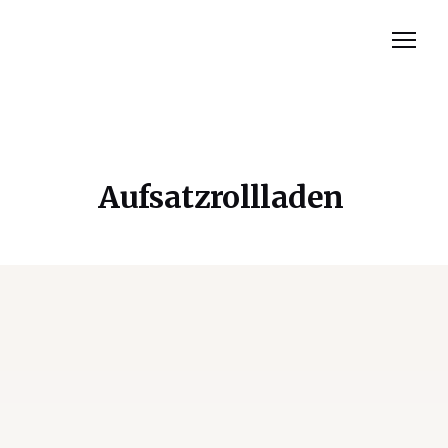
Rolladen
Insektenschutz
Aufsatzrollladen
Rolltor
Markisen
Bewertungen
Contact